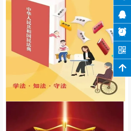
뀩
뀥
낃
녕