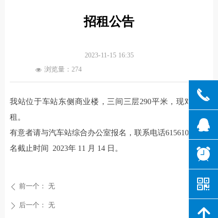
招租公告
2023-11-15
16:35
浏览量：
274
넶
끅
我站位于车站东侧商业楼，三间三层290平米，现对外出
租。
뀩
有意者请与汽车站综合办公室报名，联系电话6156106。报
名截止时间 2023年 11 月 14 日。
뀥
낃
前一个：
无
ꄴ
后一个：
无
ꄲ
녕