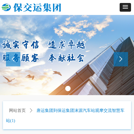
网站首页
ꄲ
唐运集团到保运集团涞源汽车站观摩交流智慧车
站(1)