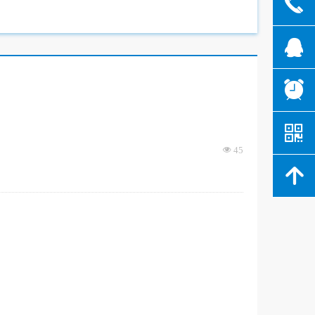
끅
뀩
뀥
낃
45
넶
녕