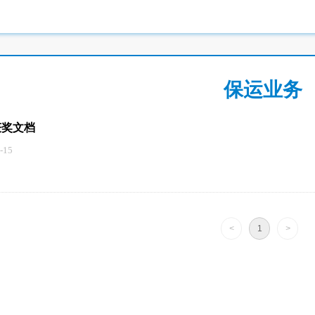
保运业务
获奖文档
-15
<
1
>